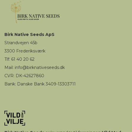
Birk
Native Seeds
ApS
Strandvejen 45b
3300
Frederiksværk
Tlf: 61 40 20 62
Mail
:
i
nfo@birknativeseeds.dk
CVR: DK-42627860
Bank: Danske Bank 3409-13303711