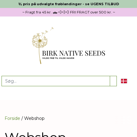
½ pris på udvalgte frøblandinger - se UGENS TILBUD
~ Fragt fra 45 kr. 🛻 💨💨💨 FRI FRAGT over 500 kr. ~
Forside
Webshop