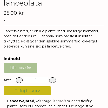
lanceolata
25,00 kr.
Lancetvejbred, er en lille plante med undselige blomster,
men det er den urt i Danmark som har flest insekter
tilknyttet. Fx lægger den sjældne sommerfugl okkergul
pletvinge kun sine æg på lancetvejbred.
Indhold
Lille pose frø
Antal
Tilføj til kurv
Lancetvejbre
d
,
Plantago lanceolata,
er en flerårig
plante, som er udbredt i hele landet. De lange stive