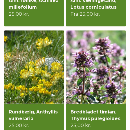
Alm. røllike, Achillea
Alm. kællingetand,
millefolium
Lotus corniculatus
25,00 kr.
Fra 25,00 kr.
Rundbælg, Anthyllis
Bredbladet timian,
vulneraria
Thymus pulegioides
25,00 kr.
25,00 kr.