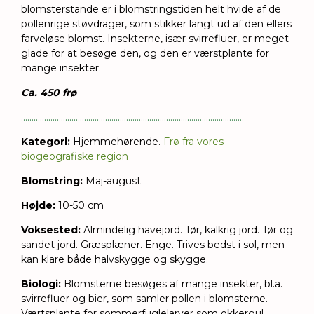
blomsterstande er i blomstringstiden helt hvide af de
pollenrige støvdrager, som stikker langt ud af den ellers
farveløse blomst. Insekterne, især svi
rrefluer, er meget
glade for at besøge den, og den er værstplante for
mange insekter.
Ca. 450 frø
..........................................................................................................
Kategori:
Hjemmehørende.
Frø fra vores
biogeografiske region
Blomstring:
Maj-august
Højde:
1
0-50 cm
Voksested:
Almindelig havejord. Tør, kalkrig jord. Tør og
sandet jord. Græsplæner. Enge. Trives bedst i sol, men
kan klare både halvskygge og skygge.
Biologi:
Blomsterne besøges af mange insekter, bl.a.
svirrefluer og bier, som samler pollen i blomsterne.
Værtsplante for sommerfuglelarver som okkergul