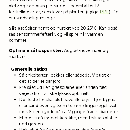
pletvinge og brun pletvinge. Understøtter 121
forskellige arter, som lever på planten (ifølge
PPE
). Det
er usædvanligt mange.
Såtips:
Spirer nemt og hurtigt ved 20-25°C. Kan også
sås sensommer/efterår, og vil spire når varmen
kommer.
Optimale såtidspunkter:
August-november og
marts-maj
Generelle såtips
:
Så enkeltarter i bakker eller såbede. Vigtigt er
det at der er bar jord.
Frø sået ud i en græsplæne eller anden tæt
vegetation, vil ikke lykkes optimalt.
De fleste frø skal blot have lille drys af jord, grus
eller sand over sig.
Som tommelfingerregel skal
frø sås i en dybde på ca. 2
gange frøets diameter.
Meget små frø dækkes ikke, men trykkes blot let
ned i jorden.