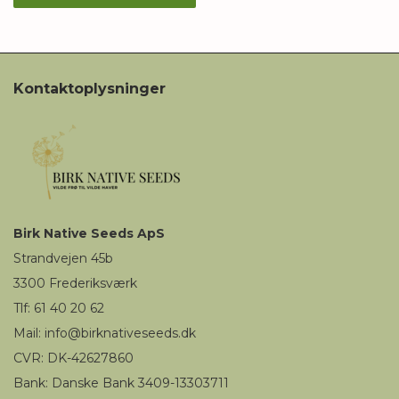
Kontaktoplysninger
Birk
Native Seeds
ApS
Strandvejen 45b
3300
Frederiksværk
Tlf: 61 40 20 62
Mail
:
i
nfo@birknativeseeds.dk
CVR: DK-42627860
Bank: Danske Bank 3409-13303711