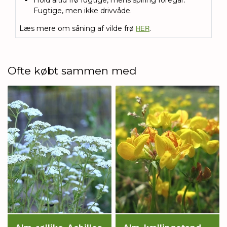
Hold altid frø fugtige, mens spiring foregår.
Fugtige, men ikke drivvåde.
HER
Læs mere om såning af vilde frø
.
Ofte købt sammen med