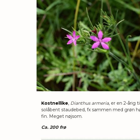
Kostnellike
,
Dianthus armeria
, er en 2-årig 
solåbent staudebed, fx sammen med grøn høges
fin.
Meget nøjsom.
Ca. 200 frø
.........................................................................................................