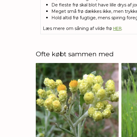
De fleste frø skal blot have lille drys af j
Meget små frø dækkes ikke, men trykkes 
Hold altid frø fugtige, mens spiring fore
HER
Læs mere om såning af vilde frø
.
Ofte købt sammen med