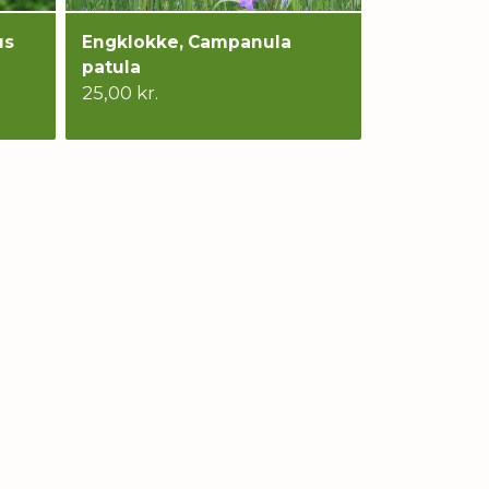
us
Engklokke, Campanula
patula
25,00 kr.