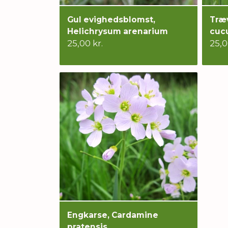
Gul evighedsblomst,
Træv
Helichrysum arenarium
cucu
25,00 kr.
25,0
Engkarse, Cardamine
pratensis