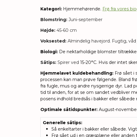
Kategori:
Hjemmehørende.
Frø fra vores bi
Blomstring:
Juni-september
Højde:
45-60 cm
Voksested:
Almindelig havejord. Fugtig, våd 
Biologi:
De nektarholdige blomster tiltrækker
Såtips:
Spirer ved
15-20°C. Hvis der intet ske
Hjemmelavet kuldebehandling:
Frø sået i
processen kan man prøve følgende. Bland fr
fra fugle, mus og andre nysgerrige dyr. Lad p
tid til anden, for at se om sandet vedbliver m
posens indhold bredsås i bakker eller såbede 
Optimale såtidspunkter:
August-november
Generelle såtips
:
Så enkeltarter i bakker eller såbede. Vigt
Frø sået ud i en græsplæne eller anden t