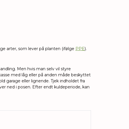
e arter, som lever på planten (ifølge
PPE
).
ndling. Men hvis man selv vil styre
kasse med låg eller på anden måde beskyttet
d garage eller lignende. Tjek indholdet fra
øver ned i posen. Efter endt kuldeperiode, kan