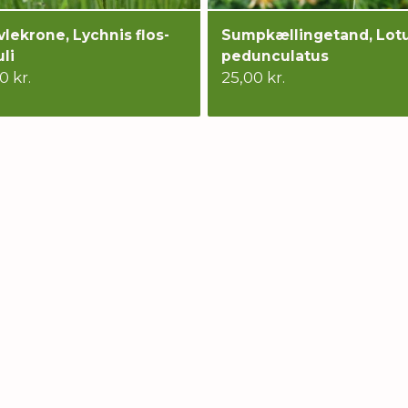
lekrone, Lychnis flos-
Sumpkællingetand, Lot
li
pedunculatus
0 kr.
25,00 kr.