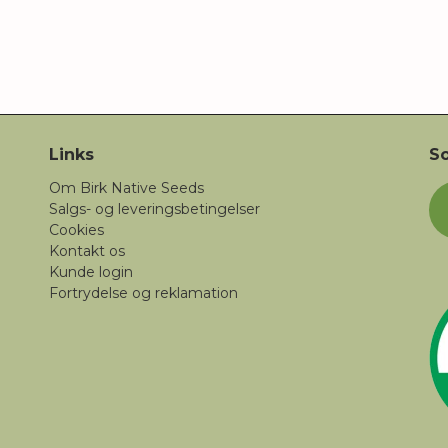
Links
So
Om Birk Native Seeds
Salgs- og leveringsbetingelser
Cookies
Kontakt os
Kunde login
Fortrydelse og reklamation