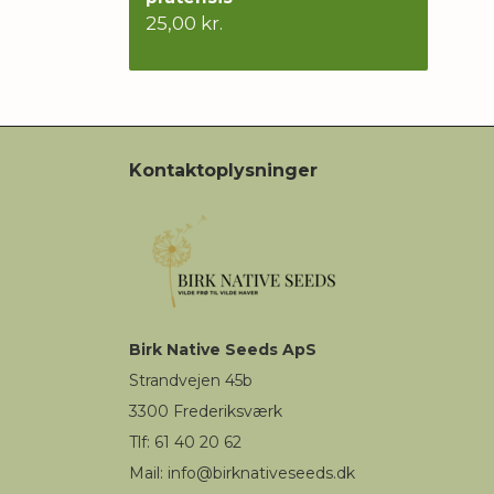
25,00 kr.
Kontaktoplysninger
Birk
Native Seeds
ApS
Strandvejen 45b
3300
Frederiksværk
Tlf: 61 40 20 62
Mail
:
i
nfo@birknativeseeds.dk