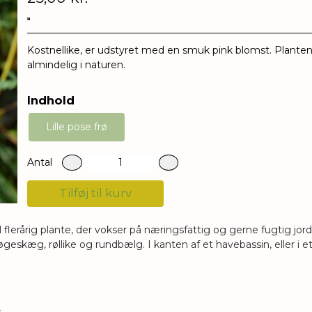
Kostnellike, er udstyret med en smuk pink blomst. Plante
almindelig i naturen.
Indhold
Lille pose frø
Antal
Tilføj til kurv
til flerårig plante, der vokser på næringsfattig og gerne fugtig jord.
kæg, røllike og rundbælg. I kanten af et havebassin, eller i e
.