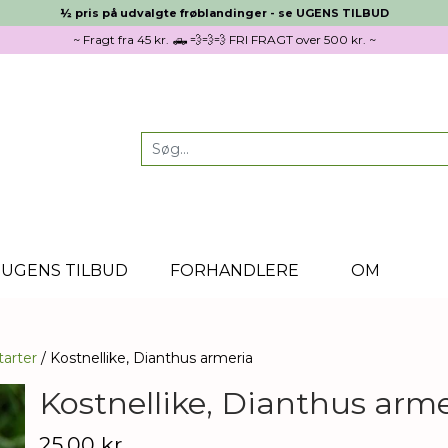
½ pris på udvalgte frøblandinger - se UGENS TILBUD
~ Fragt fra 45 kr. 🛻 💨💨💨 FRI FRAGT over 500 kr. ~
UGENS TILBUD
FORHANDLERE
OM
tarter
Kostnellike, Dianthus armeria
Kostnellike, Dianthus arme
25,00 kr.