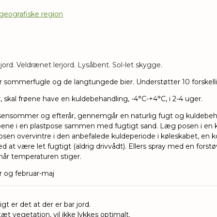
ogeografiske region
jord. Veldrænet lerjord. Lysåbent. Sol-let skygge.
 sommerfugle og de langtungede bier. Understøtter 10 forskellig
r, skal frøene have en kuldebehandling, -4°C-+4°C, i 2-4 uger.
 sensommer og efterår, gennemgår en naturlig fugt og kuldebeha
øene i en plastpose sammen med fugtigt sand. Læg posen i en 
osen overvintre i den anbefalede kuldeperiode i køleskabet, en kol
ed at være let fugtigt (aldrig drivvådt). Ellers spray med en forst
når temperaturen stiger.
 og februar-maj
igt er det at der er bar jord.
æt vegetation, vil ikke lykkes optimalt.