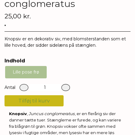
conglomeratus
25,00 kr.
Knopsiv er en dekorativ siv, med blomsterstanden som et
lille hoved, der sidder sidelæns på stænglen.
Indhold
Lille pose frø
Antal
Tilføj til kurv
Knopsiv
,
Juncus conglomeratus
, er en flerårig siv der
danner tætte tuer. Stænglerne er furede, og kan variere
fra blågrøn til grøn. Knopsiv vokser ofte sammen med
lysesiv i fugtige områder, men lysesiv har en mere løs