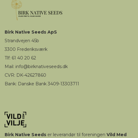
Birk
Native Seeds
ApS
Strandvejen 45b
3300
Frederiksværk
Tlf: 61 40 20 62
Mail
:
i
nfo@birknativeseeds.dk
CVR: DK-42627860
Bank: Danske Bank 3409-13303711
Birk
Native Seeds
er leverandør til foreningen
Vild Med