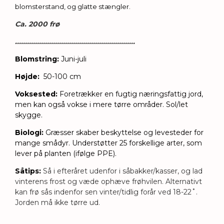
blomsterstand, og glatte stængler.
Ca. 2000 frø
............................................................
Blomstring:
Juni-juli
Højde:
50-100 cm
Voksested:
Foretrækker en fugtig næringsfattig jord,
men kan også vokse i mere tørre områder. Sol/let
skygge.
Biologi:
Græsser skaber beskyttelse og levesteder for
mange smådyr. Understøtter 25 forskellige arter, som
lever på planten (ifølge PPE).
Såtips
:
Så i efteråret udenfor i såbakker/kasser, og lad
vinterens frost og væde ophæve frøhvilen. Alternativt
kan frø sås indenfor sen vinter/tidlig forår ved 18-22˚.
Jorden må ikke tørre ud.