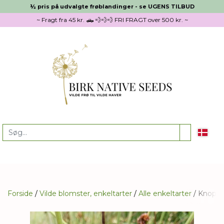
½ pris på udvalgte frøblandinger - se UGENS TILBUD
~ Fragt fra 45 kr. 🛻 💨💨💨 FRI FRAGT over 500 kr. ~
Forside
Vilde blomster, enkeltarter
Alle enkeltarter
Knopsi