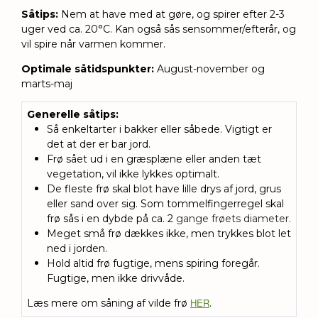
Såtips:
Nem at have med at gøre, og spirer efter 2-3
uger ved ca. 20°C. Kan også sås sensommer/efterår, og
vil spire når varmen kommer.
Optimale såtidspunkter:
August-november og
marts-maj
Generelle såtips
:
Så enkeltarter i bakker eller såbede. Vigtigt er
det at der er bar jord.
Frø sået ud i en græsplæne eller anden tæt
vegetation, vil ikke lykkes optimalt.
De fleste frø skal blot have lille drys af jord, grus
eller sand over sig.
Som tommelfingerregel skal
frø sås i en dybde på ca. 2
gange frøets diameter.
Meget små frø dækkes ikke, men trykkes blot let
ned i jorden.
Hold altid frø fugtige, mens spiring foregår.
Fugtige, men ikke drivvåde.
HER
Læs mere om såning af vilde frø
.