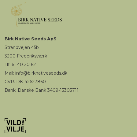
Birk
Native Seeds
ApS
Strandvejen 45b
3300
Frederiksværk
Tlf: 61 40 20 62
Mail
:
i
nfo@birknativeseeds.dk
CVR: DK-42627860
Bank: Danske Bank 3409-13303711