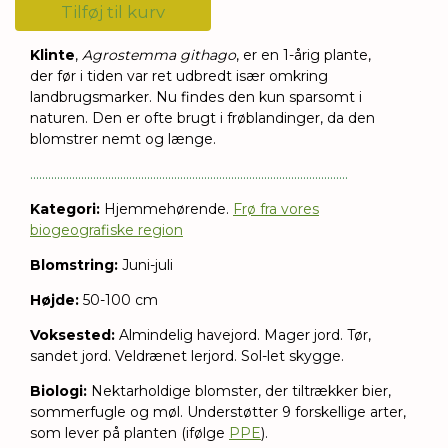
Tilføj til kurv
Klinte
,
Agrostemma githago
, er en 1-årig plante,
der
fø
r i tiden var ret udbredt især omkring
landbrugsmarker. Nu findes den kun sparsomt i
naturen. Den er ofte brugt i frøblandinger, da den
blomstrer nemt og længe.
..........................................................................................................
Kategori:
Hjemmehørende.
Frø fra vores
biogeografiske region
Blomstring:
Juni-juli
Højde:
50-100 cm
Voksested:
Almindelig havejord. Mager jord. Tør,
sandet jord. Veldrænet lerjord. Sol-let skygge.
Biologi:
Nektarholdige blomster, der tiltrækker bier,
sommerfugle og møl. Understøtter 9 forskellige arter,
som lever på planten (ifølge
PPE
).