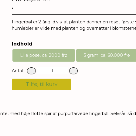
Fingerbøl
er 2-årig, d.v.s. at planten danner en roset først
humlebier er vilde med planten og overnatter i blomsterne
Indhold
Lille pose, ca. 2000 frø
5 gram, ca. 60.000 frø
Antal
Tilføj til kurv
lante, med høje flotte spir af purpurfarvede fingerbøl. Selvsår, s
.