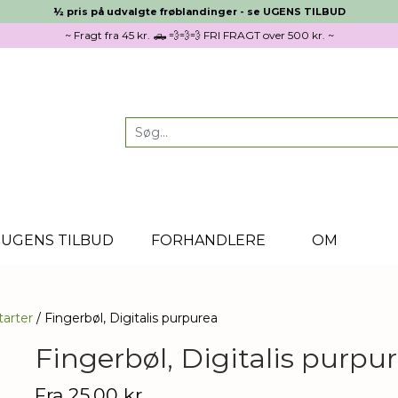
½ pris på udvalgte frøblandinger - se UGENS TILBUD
~ Fragt fra 45 kr. 🛻 💨💨💨 FRI FRAGT over 500 kr. ~
UGENS TILBUD
FORHANDLERE
OM
tarter
Fingerbøl, Digitalis purpurea
Fingerbøl, Digitalis purpu
Fra 25,00 kr.