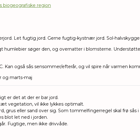
es biogeografiske region
rjord. Let fugtig jord. Gerne fugtig-kystnær jord. Sol-halvskygge
 humlebier søger den, og overnatter i blomsterne. Understøtter 
C. Kan også sås sensommer/efterår, og vil spire når varmen ko
 og marts-maj
igt er det at der er bar jord.
æt vegetation, vil ikke lykkes optimalt.
ord, grus eller sand over sig.
Som tommelfingerregel skal frø sås i
blot let ned i jorden.
går. Fugtige, men ikke drivvåde.