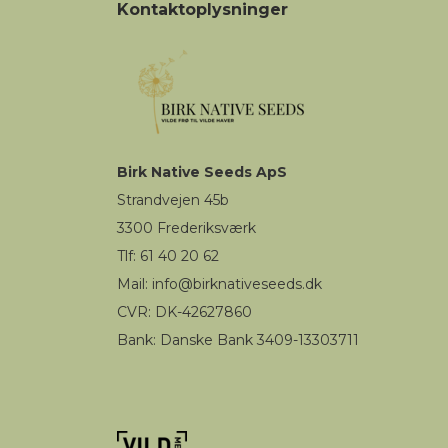
Kontaktoplysninger
Birk
Native Seeds
ApS
Strandvejen 45b
3300
Frederiksværk
Tlf: 61 40 20 62
Mail
:
i
nfo@birknativeseeds.dk
CVR: DK-42627860
Bank: Danske Bank 3409-13303711