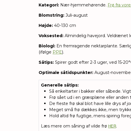
Kategori:
Nær-hjemmehørende.
Frø fra vor
Blomstring:
Juli-august
Højde:
40-130 cm
Voksested:
Almindelig havejord. Veldrænet le
Biologi:
En fremragende nektarplante. Særligt
(ifølge
PPE
).
Såtips:
Spirer godt efter 2-3 uger, ved 15-
20°
Optimale såtidspunkter:
August-november
Generelle såtips
:
Så enkeltarter i bakker eller såbede. Vigt
Frø sået ud i en græsplæne eller anden t
De fleste frø skal blot have lille drys af j
Meget små frø dækkes ikke, men trykkes 
Hold altid frø fugtige, mens spiring fore
HER
Læs mere om såning af vilde frø
.