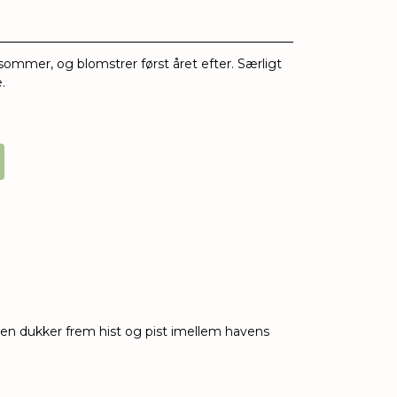
e sommer, og blomstrer først året efter. Særligt
.
å den dukker frem hist og pist imellem havens