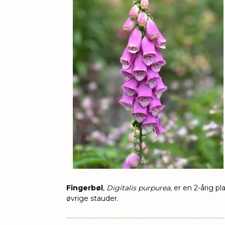
Fingerbøl
,
Digitalis purpurea
, er en 2-årig p
øvrige stauder.
.........................................................................................................