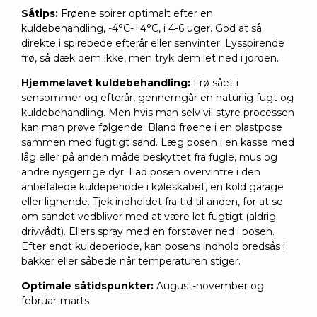
Såtips:
Frøene spirer optimalt efter en
kuldebehandling,
-4°C-+4°C,
i 4-6 uger. God at så
direkte i spirebede efterår eller senvinter.
Lysspirende
frø, så dæk dem ikke, men tryk dem let ned i jorden.
Hjemmelavet kuldebehandling:
Frø sået i
sensommer og efterår, gennemgår en naturlig fugt og
kuldebehandling. Men hvis man selv vil styre processen
kan man prøve følgende. Bland frøene i en plastpose
sammen med fugtigt sand. Læg posen i en kasse med
låg eller på anden måde beskyttet fra fugle, mus og
andre nysgerrige dyr. Lad posen overvintre i den
anbefalede kuldeperiode i køleskabet, en kold garage
eller lignende. Tjek indholdet fra tid til anden, for at se
om sandet vedbliver med at være let fugtigt (aldrig
drivvådt). Ellers spray med en forstøver ned i posen.
Efter endt kuldeperiode, kan posens indhold bredsås i
bakker eller såbede når temperaturen stiger.
Optimale såtidspunkter:
August-november og
februar-marts