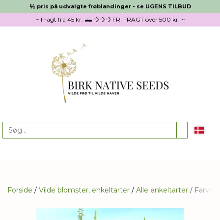
½ pris på udvalgte frøblandinger - se UGENS TILBUD
~ Fragt fra 45 kr. 🛻 💨💨💨 FRI FRAGT over 500 kr. ~
Forside
Vilde blomster, enkeltarter
Alle enkeltarter
Farvere