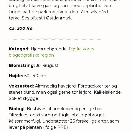
brugt til at farve garn og som medicinplante. Den
lange kraftige pælerod gør at den tåler selv hård
tørke.
Ses oftest i Østdanmark.
Ca. 300 frø
..........................................................................................................
Kategori:
Hjemmehørende.
Frø fra vores
biogeografiske region
Blomstring:
Juli-august
Højde:
50-140 cm
Voksested:
Almindelig havejord. F
oretrækker tør og
stenet bund, men også gerne tør lerjord. Kalkelskende.
Sol-let skygge.
Biologi:
Bestøves af humlebier og enlige bier.
Tiltrækker også sommerfugle, bl.a. grønbroget
kålsommerfugl.
Understøtter 26 forskellige arter, som
lever på planten (ifølge
PPE
).