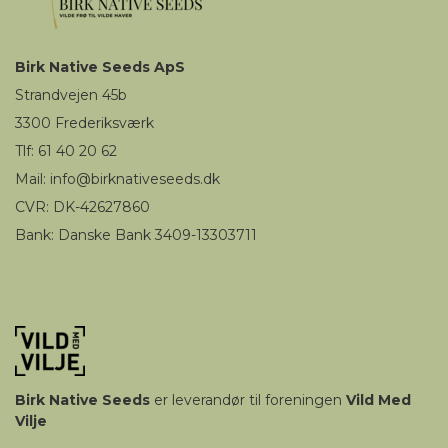
Birk
Native Seeds
ApS
Strandvejen 45b
3300
Frederiksværk
Tlf: 61 40 20 62
Mail
:
i
nfo@birknativeseeds.dk
CVR: DK-42627860
Bank: Danske Bank 3409-13303711
Birk
Native Seeds
er leverandør til foreningen
Vild Med
Vilje