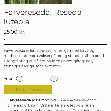
Farvereseda, Reseda
luteola
25,00 kr.
Farvereseda
(eller farve-vau), er en gammel farve og
medicinplante, som vokser på tør og stenet solåben bund.
Høj og flot og vil stå fint på fx en gruset gårdsplads,
stendiger eller grusede skrænter.
Antal
Tilføj til kurv
Farvereseda
(eller farve-vau),
Reseda luteola
, er en 2-
til flerårig urt, som første år får en roset og 2. år en
statelig flot blomsterstand på op til 140 cm. Før i tiden