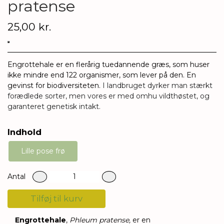
pratense
25,00 kr.
Engrottehale er en flerårig tuedannende græs, som huser
ikke mindre end 122 organismer, som lever på den. En
gevinst for biodiversiteten.
I landbruget dyrker man stærkt
forædlede sorter, men vores er med omhu vildthøstet, og
garanteret genetisk intakt.
Indhold
Lille pose frø
Antal
Tilføj til kurv
Engrottehale
,
Phleum pratense,
er en