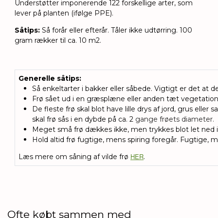
Understøtter imponerende 122 forskellige arter, som
lever på planten (ifølge PPE).
Såtips
:
Så forår eller efterår. Tåler ikke udtørring. 100
gram rækker til ca. 10 m2.
Generelle såtips
:
Så enkeltarter i bakker eller såbede. Vigtigt er det at de
Frø sået ud i en græsplæne eller anden tæt vegetation, 
De fleste frø skal blot have lille drys af jord, grus eller 
skal frø sås i en dybde på ca. 2
gange frøets diameter.
Meget små frø dækkes ikke, men trykkes blot let ned i
Hold altid frø fugtige, mens spiring foregår. Fugtige, 
HER
Læs mere om såning af vilde frø
.
Ofte købt sammen med