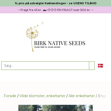
½ pris på udvalgte frøblandinger - se UGENS TILBUD
~ Fragt fra 45 kr. 🛻 💨💨💨 FRI FRAGT over 500 kr. ~
Forside
Vilde blomster, enkeltarter
Alle enkeltarter
Engrot