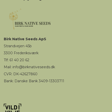
Birk
Native Seeds
ApS
Strandvejen 45b
3300
Frederiksværk
Tlf: 61 40 20 62
Mail
:
i
nfo@birknativeseeds.dk
CVR: DK-42627860
Bank: Danske Bank 3409-13303711