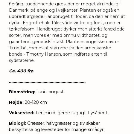
flerårig,
tuedannende græs, der er meget almindelig i
Danmark, på enge og i vejkanter. Planten er også en
udbredt afgrøde i landbruget til foder, da den er nem at
dyrke. Engrottehale
tåler våde vintre og frost, men er
tørkefølsom. I landbruget dyrker man stærkt forædlede
sorter, men vores er med omhu vildthøstet, og
garanteret genetisk intakt. Plantens engelske navn -
Timothé, menes at stamme fra den amerikanske
bonde - Timothy Hanson, som indførte arten til
sydstaterne.
Ca. 400 frø
................................................................
Blomstring:
Juni - august
Højde:
20-120 cm
Voksested:
Ler, muld, gerne fugtigt. Lysåbent.
Biologi:
Græsser, halvgræsser og siv skaber
beskyttelse og levesteder for mange smådyr.