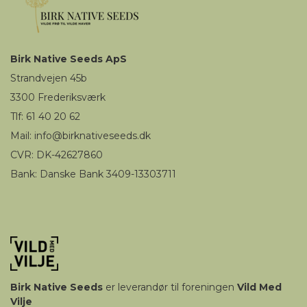
Birk
Native Seeds
ApS
Strandvejen 45b
3300
Frederiksværk
Tlf: 61 40 20 62
Mail
:
i
nfo@birknativeseeds.dk
CVR: DK-42627860
Bank: Danske Bank 3409-13303711
Birk
Native Seeds
er leverandør til foreningen
Vild Med
Vilje