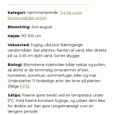
..........................................................................................................
Kategori:
Hjemmehørende.
Frø fra vores
biogeografiske region
Blomstring:
Juni-august
Højde:
90-100 cm
Voksested:
Fugtig, våd jord. Næringsrige
vandområder. Kan plantes i kanten af vand, eller direkte
på ca. 5-45 cm dybt vand. Sol-let skygge.
Biologi:
Blomsterne indeholder både nektar og pollen,
så derfor er de temmelig omsværmet af bier,
humlebier, svirrefluer, sommerfugle, biller og møl.
Understøtter 11 forskellige arter der lever på planten
(ifølge
PPE
).
Såtips:
Frøene spirer bedst ved en temperatur under
5°C. Hold frøene konstant fugtige, og udsæt dem ikke
for direkte sol. Kan spire uregelmæssigt over en
længere periode.