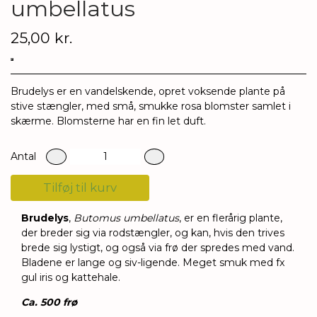
umbellatus
25,00 kr.
Brudelys er en vandelskende, opret voksende plante på
stive stængler, med små, smukke rosa blomster samlet i
skærme. Blomsterne har en fin let duft.
Antal
Tilføj til kurv
Brudelys
,
Butomus umbellatus
, er en flerårig plante,
der breder sig via rodstængler, og kan, hvis den trives
brede sig lystigt, og også via frø der spredes med vand.
Bladene er lange og siv-ligende. Meget smuk med fx
gul iris og kattehale.
Ca. 500
frø