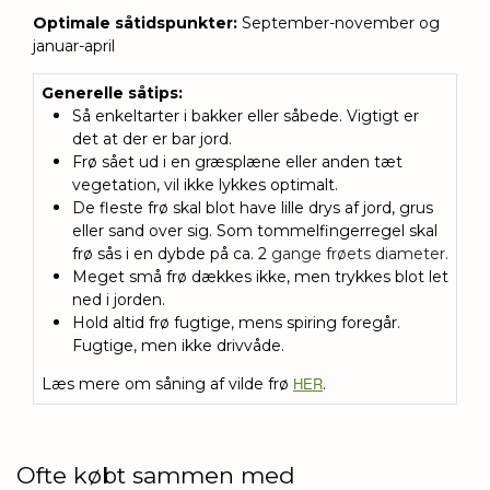
Optimale såtidspunkter:
September-november og
januar-april
Generelle såtips
:
Så enkeltarter i bakker eller såbede. Vigtigt er
det at der er bar jord.
Frø sået ud i en græsplæne eller anden tæt
vegetation, vil ikke lykkes optimalt.
De fleste frø skal blot have lille drys af jord, grus
eller sand over sig.
Som tommelfingerregel skal
frø sås i en dybde på ca. 2
gange frøets diameter.
Meget små frø dækkes ikke, men trykkes blot let
ned i jorden.
Hold altid frø fugtige, mens spiring foregår.
Fugtige, men ikke drivvåde.
HER
Læs mere om såning af vilde frø
.
Ofte købt sammen med