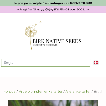
½ pris på udvalgte frøblandinger - se UGENS TILBUD
~ Fragt fra 45 kr. 🛻 💨💨💨 FRI FRAGT over 500 kr. ~
Forside
Vilde blomster, enkeltarter
Alle enkeltarter
Brudel