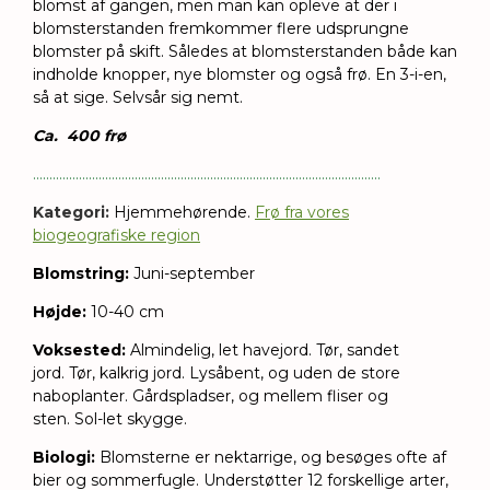
blomst af gangen, men man kan opleve at der i
blomsterstanden fremkommer flere udsprungne
blomster på skift. Således at blomsterstanden både kan
indholde knopper, nye blomster og også frø. En 3-i-en,
så at sige. Selvsår sig nemt.
Ca. 400 frø
..........................................................................................................
Kategori:
Hjemmehørende.
Frø fra vores
biogeografiske region
Blomstring:
Juni-september
Højde:
10-40 cm
Voksested:
Almindelig, let havejord. Tør, sandet
jord.
Tør, kalkrig jord.
Lysåbent, og uden de store
naboplanter. Gårdspladser, og mellem fliser og
sten.
Sol-let skygge.
Biologi:
Blomsterne er nektarrige, og besøges ofte af
bier og sommerfugle. Understøtter 12 forskellige arter,