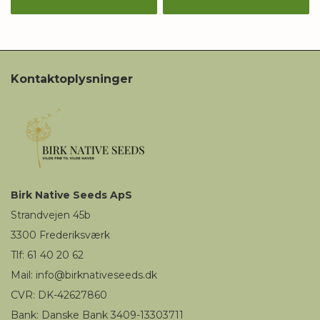
Kontaktoplysninger
Birk
Native Seeds
ApS
Strandvejen 45b
3300
Frederiksværk
Tlf: 61 40 20 62
Mail
:
i
nfo@birknativeseeds.dk
CVR: DK-42627860
Bank: Danske Bank 3409-13303711