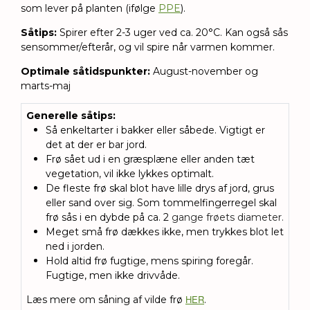
som lever på planten (ifølge
PPE
).
Såtips:
S
pirer efter 2-3 uger ved ca. 20°C. Kan også sås
sensommer/efterår, og vil spire når varmen kommer.
Optimale såtidspunkter:
August-november og
marts-maj
Generelle såtips
:
Så enkeltarter i bakker eller såbede. Vigtigt er
det at der er bar jord.
Frø sået ud i en græsplæne eller anden tæt
vegetation, vil ikke lykkes optimalt.
De fleste frø skal blot have lille drys af jord, grus
eller sand over sig.
Som tommelfingerregel skal
frø sås i en dybde på ca. 2
gange frøets diameter.
Meget små frø dækkes ikke, men trykkes blot let
ned i jorden.
Hold altid frø fugtige, mens spiring foregår.
Fugtige, men ikke drivvåde.
HER
Læs mere om såning af vilde frø
.