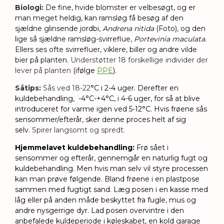
Biologi:
De fine, hvide blomster er velbesøgt, og er 
man meget heldig, kan ramsløg få besøg af den 
sjældne glinsende jordbi, 
Andrena nitida
 (Foto), og den 
lige så sjældne ramsløg-svirreflue,
 Portevinia maculata
. 
Ellers ses ofte svirrefluer, viklere, biller og andre vilde 
bier på planten. 
Understøtter 18 forskellige individer der
lever på planten
(ifølge
PPE
).
Såtips:
Sås ved 18-22
°C i 2-4 uger. Derefter en
kuldebehandling,
-4°C-+4°C,
i 4-6 uger, for så at blive
introduceret for varme igen ved 5-12
°C. Hvis frøene sås
sensommer/efterår, sker denne proces helt af sig
selv.
Spirer langsomt og spredt.
Hjemmelavet kuldebehandling:
Frø sået i
sensommer og efterår, gennemgår en naturlig fugt og
kuldebehandling. Men hvis man selv vil styre processen
kan man prøve følgende. Bland frøene i en plastpose
sammen med fugtigt sand. Læg posen i en kasse med
låg eller på anden måde beskyttet fra fugle, mus og
andre nysgerrige dyr. Lad posen overvintre i den
anbefalede kuldeperiode i køleskabet, en kold garage