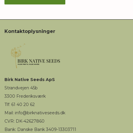
Kontaktoplysninger
Birk
Native Seeds
ApS
Strandvejen 45b
3300
Frederiksværk
Tlf: 61 40 20 62
Mail
:
i
nfo@birknativeseeds.dk
CVR: DK-42627860
Bank: Danske Bank 3409-13303711