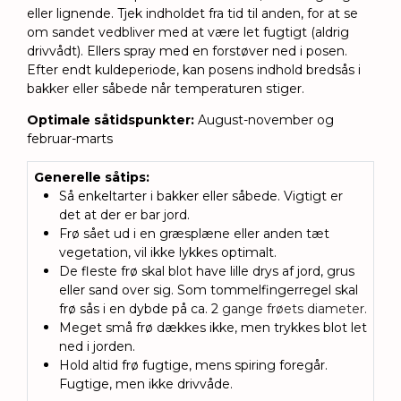
eller lignende. Tjek indholdet fra tid til anden, for at se
om sandet vedbliver med at være let fugtigt (aldrig
drivvådt). Ellers spray med en forstøver ned i posen.
Efter endt kuldeperiode, kan posens indhold bredsås i
bakker eller såbede når temperaturen stiger.
Optimale såtidspunkter:
August-november og
februar-marts
Generelle såtips
:
Så enkeltarter i bakker eller såbede. Vigtigt er
det at der er bar jord.
Frø sået ud i en græsplæne eller anden tæt
vegetation, vil ikke lykkes optimalt.
De fleste frø skal blot have lille drys af jord, grus
eller sand over sig.
Som tommelfingerregel skal
frø sås i en dybde på ca. 2
gange frøets diameter.
Meget små frø dækkes ikke, men trykkes blot let
ned i jorden.
Hold altid frø fugtige, mens spiring foregår.
Fugtige, men ikke drivvåde.