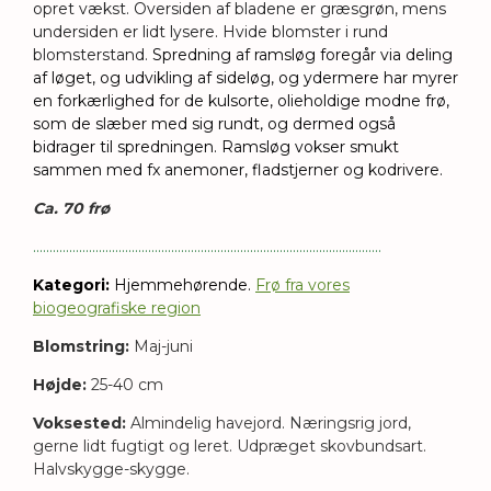
opret vækst.
Oversiden af bladene er græsgrøn, mens
undersiden er lidt lysere. Hvide blomster i rund
blomsterstand.
Spredning af ramsløg foregår via deling 
af løget, og udvikling af sideløg, og ydermere har myrer 
en forkærlighed for de kulsorte, olieholdige modne frø, 
som de slæber med sig rundt, og dermed også 
bidrager til spredningen. 
Ramsløg vokser smukt 
sammen med fx anemoner, fladstjerner og kodrivere.
Ca. 70 frø
..........................................................................................................
Kategori:
Hjemmehørende.
Frø fra vores
biogeografiske region
Blomstring:
Maj-juni
Højde:
25-40 cm
Voksested:
Almindelig havejord. Næringsrig jord,
gerne lidt fugtigt og leret.
Udpræget skovbundsart.
Halvskygge-skygge.