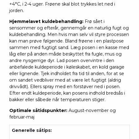
+4°C, i 2-4 uger. Frøene skal blot trykkes let ned i
jorden.
Hjemmelavet kuldebehandling:
Frø sået i
sensommer og efterår, gennemgår en naturlig fugt og
kuldebehandling. Men hvis man selv vil styre processen
kan man prøve følgende. Bland frøene i en plastpose
sammen med fugtigt sand. Læg posen i en kasse med
låg eller på anden måde beskyttet fra fugle, mus og
andre nysgerrige dyr. Lad posen overvintre i den
anbefalede kuldeperiode i køleskabet, en kold garage
eller lignende. Tjek indholdet fra tid til anden, for at se
om sandet vedbliver med at være let fugtigt (aldrig
drivvådt). Ellers spray med en forstøver ned i posen.
Efter endt kuldeperiode, kan posens indhold bredsås i
bakker eller såbede når temperaturen stiger.
Optimale såtidspunkter:
August-november og
februar-maj
Generelle såtips
: