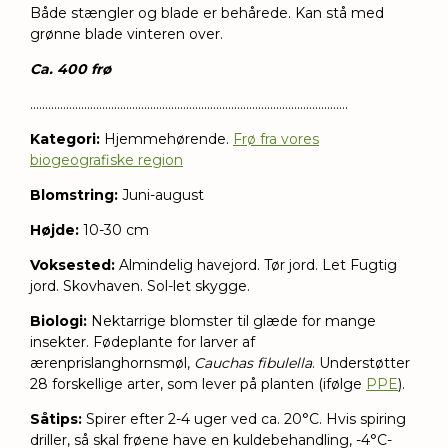
Både stængler og blade er behårede. Kan stå med
grønne blade vinteren over.
Ca. 400 frø
..........................................................................................................
Kategori:
Hjemmehørende.
Frø fra vores
biogeografiske region
Blomstring:
Juni-august
Højde:
10-30 cm
Voksested:
Almindelig havejord. Tør jord. Let Fugtig
jord. Skovhaven. Sol-let skygge.
Biologi:
Nektarrige blomster til glæde for mange
insekter. Fødeplante for larver af
ærenprislanghornsmøl,
Cauchas fibulella
. Understøtter
28 forskellige arter, som lever på planten (ifølge
PPE
).
Såtips:
Spirer efter 2-4 uger ved
ca. 20°C. Hvis spiring
driller, så skal frøene have en kuldebehandling, -4°C-