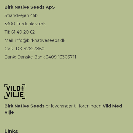
Birk
Native Seeds
ApS
Strandvejen 45b
3300
Frederiksværk
Tlf: 61 40 20 62
Mail
:
i
nfo@birknativeseeds.dk
CVR: DK-42627860
Bank: Danske Bank 3409-13303711
Birk
Native Seeds
er leverandør til foreningen
Vild Med
Vilje
Links