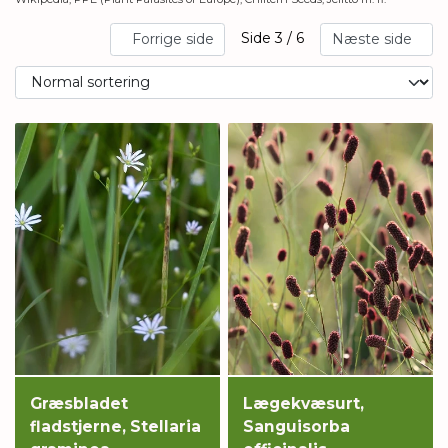
Side 3 / 6
Forrige side
Næste side
Græsbladet
Lægekvæsurt,
fladstjerne, Stellaria
Sanguisorba