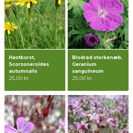
Høstborst,
Blodrød storkenæb,
Scorzoneroides
Geranium
autumnalis
sanguineum
25,00 kr.
25,00 kr.