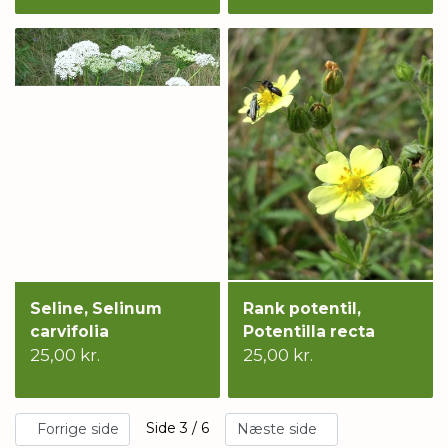
Seline, Selinum
Rank potentil,
carvifolia
Potentilla recta
25,00 kr.
25,00 kr.
Side 3 / 6
Forrige side
Næste side