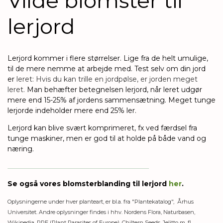
Vilde blomster til
lerjord
Lerjord kommer i flere størrelser. Lige fra de helt umulige,
til de mere nemme at arbejde med. Test selv om din jord
er
leret: Hvis du kan trille en jordpølse, er jorden meget
leret.
Man behæfter betegnelsen lerjord, når leret udgør
mere end 15-25% af jordens sammensætning. Meget tunge
lerjorde indeholder mere end 25% ler.
Lerjord kan blive svært komprimeret, fx ved færdsel fra
tunge maskiner, men er god til at holde på både vand og
næring.
..............................................................................................................................................
Se også vores blomsterblanding til lerjord
her
.
Oplysningerne under hver planteart, er bl.a. fra "Plantekatalog", Århus
Universitet. Andre oplysninger findes i hhv. Nordens Flora, Naturbasen,
Wikipedia, PPE (Plant Parasites of Europe), Chiltern Seeds, Jelitto m. fl.