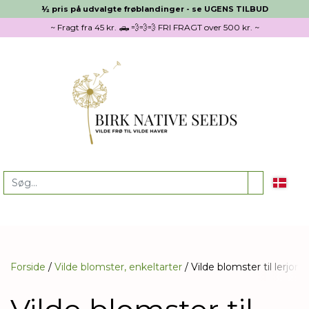
½ pris på udvalgte frøblandinger - se UGENS TILBUD
~ Fragt fra 45 kr. 🛻 💨💨💨 FRI FRAGT over 500 kr. ~
Forside
Vilde blomster, enkeltarter
Vilde blomster til lerjord