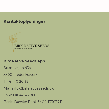
Kontaktoplysninger
Birk
Native Seeds
ApS
Strandvejen 45b
3300
Frederiksværk
Tlf: 61 40 20 62
Mail
:
i
nfo@birknativeseeds.dk
CVR: DK-42627860
Bank: Danske Bank 3409-13303711