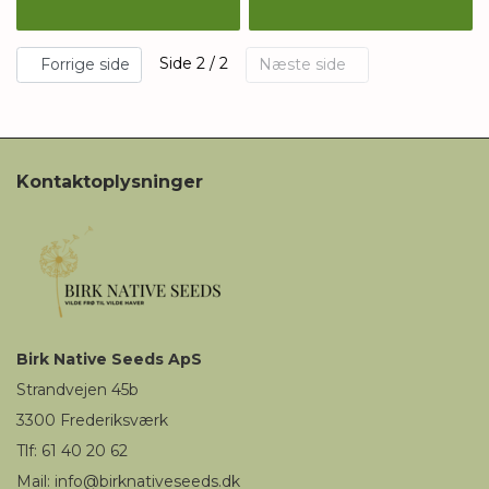
Side 2 / 2
Forrige side
Næste side
Kontaktoplysninger
Birk
Native Seeds
ApS
Strandvejen 45b
3300
Frederiksværk
Tlf: 61 40 20 62
Mail
:
i
nfo@birknativeseeds.dk