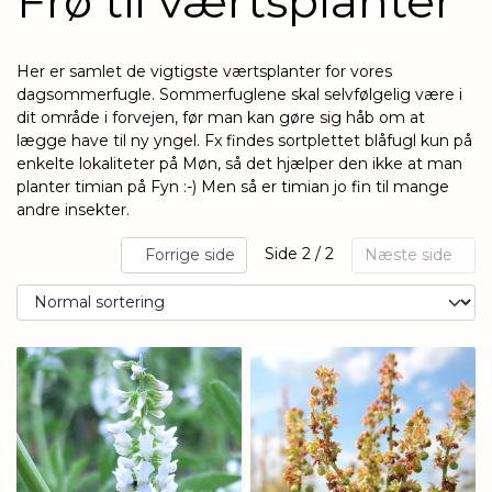
Frø til værtsplanter
Her er samlet de vigtigste værtsplanter for vores
dagsommerfugle. Sommerfuglene skal selvfølgelig være i
dit område i forvejen, før man kan gøre sig håb om at
lægge have til ny yngel. Fx findes sortplettet blåfugl kun på
enkelte lokaliteter på Møn, så det hjælper den ikke at man
planter timian på Fyn :-) Men så er timian jo fin til mange
andre insekter.
Side 2 / 2
Forrige side
Næste side