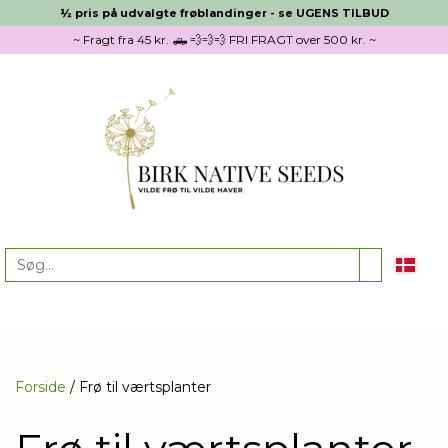
½ pris på udvalgte frøblandinger - se UGENS TILBUD
~ Fragt fra 45 kr. 🛻 💨💨💨 FRI FRAGT over 500 kr. ~
Forside
Frø til værtsplanter