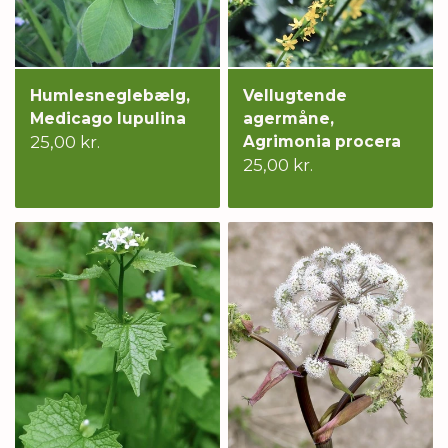
Humlesneglebælg,
Vellugtende
Medicago lupulina
agermåne,
25,00 kr.
Agrimonia procera
25,00 kr.