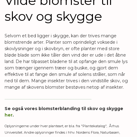
Vilde blomster til
skov og skygge
Selvom et bed ligger i skygge, kan der trives mange
blomstrende arter.
Planter som oprindeligt voksede i
skovlysninger og i skovbryn,
er ofte planter med store
bløde blade som ikke tåler den vind der er ude i det åbne
land. De har tilpasset bladene til at opfange den smule lys
som trænger igennem træer og buske, og gjort dem
effektive til at fange den smule af solens stråler, som når
ned til dem.
M
ange insekter trives i den vindstille skov, og
mange af skovens blomster bestøves netop af insekter.
..............................................................................................................................................
Se også vores blomsterblanding til skov og skygge
her
.
Oplysningerne under hver planteart, er bl.a. fra "Plantekatalog", Århus
Universitet. Andre oplysninger findes i hhv. Nordens Flora, Naturbasen,