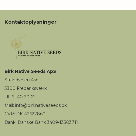
Kontaktoplysninger
Birk
Native Seeds
ApS
Strandvejen 45b
3300
Frederiksværk
Tlf: 61 40 20 62
Mail
:
i
nfo@birknativeseeds.dk
CVR: DK-42627860
Bank: Danske Bank 3409-13303711