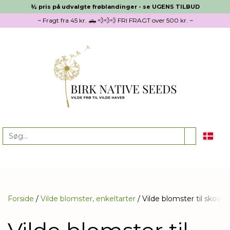
½ pris på udvalgte frøblandinger - se UGENS TILBUD
~ Fragt fra 45 kr. 🛻 💨💨💨 FRI FRAGT over 500 kr. ~
Forside
Vilde blomster, enkeltarter
Vilde blomster til skov 