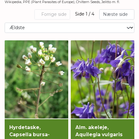
Wikipedia, PPE (Plant Parasites of Europe), Chiltern Seeds, Jelitto m. fl.
Side 1 / 4
Forrige side
Næste side
Hyrdetaske,
Alm. akeleje,
Capsella bursa-
Aquilegia vulgaris