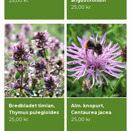
25,00 kr.
angustifolium
25,00 kr.
Bredbladet timian,
Alm. knopurt,
Thymus pulegioides
Centaurea jacea
25,00 kr.
25,00 kr.