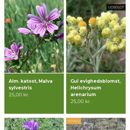
UDSOLGT
Alm. katost, Malva
Gul evighedsblomst,
sylvestris
Helichrysum
25,00 kr.
arenarium
25,00 kr.
NYHED