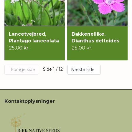
Lancetvejbred,
Bakkenellike,
Plantago lanceolata
Dianthus deltoides
25,00 kr.
25,00 kr.
Side 1 / 12
Forrige side
Næste side
Kontaktoplysninger