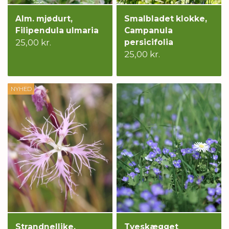
Alm. mjødurt,
Smalbladet klokke,
Filipendula ulmaria
Campanula
25,00 kr.
persicifolia
25,00 kr.
NYHED
Strandnellike,
Tveskægget