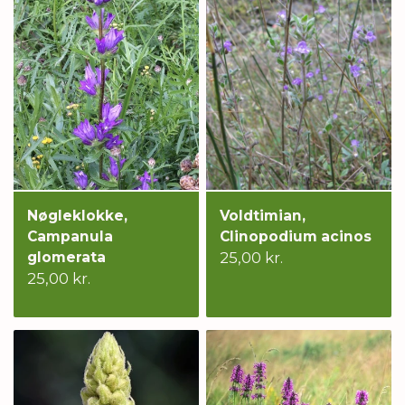
Nøgleklokke,
Voldtimian,
Campanula
Clinopodium acinos
glomerata
25,00 kr.
25,00 kr.