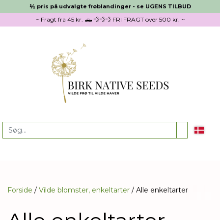
½ pris på udvalgte frøblandinger - se UGENS TILBUD
~ Fragt fra 45 kr. 🛻 💨💨💨 FRI FRAGT over 500 kr. ~
Forside
Vilde blomster, enkeltarter
Alle enkeltarter